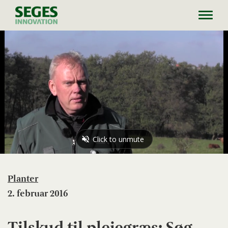
Toggl
navig
Planter
2. februar 2016
Tilskud til plejegræs: Søg