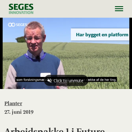
Toggl
navig
Planter
27. juni 2019
Arbejdspakke 1 i Future