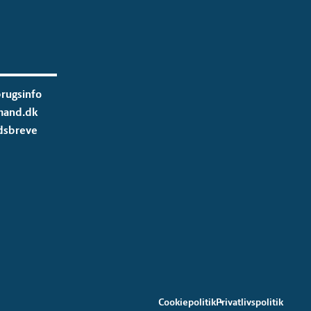
rugsinfo
mand.dk
dsbreve
Cookiepolitik
Privatlivspolitik