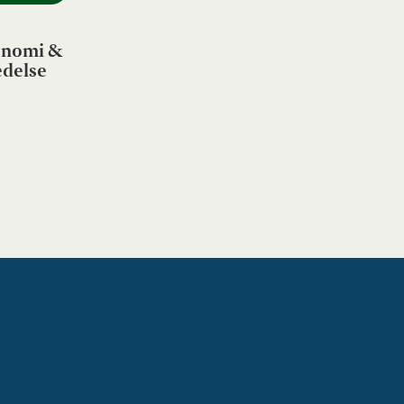
nomi &
edelse