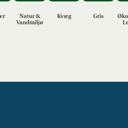
er
Natur &
Kvæg
Gris
Øko
Vandmiljø
L