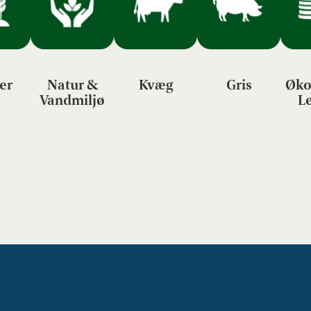
er
Natur &
Kvæg
Gris
Øko
Vandmiljø
L