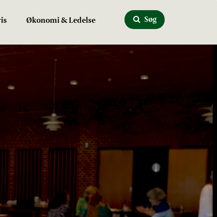
Søg
is
Økonomi & Ledelse