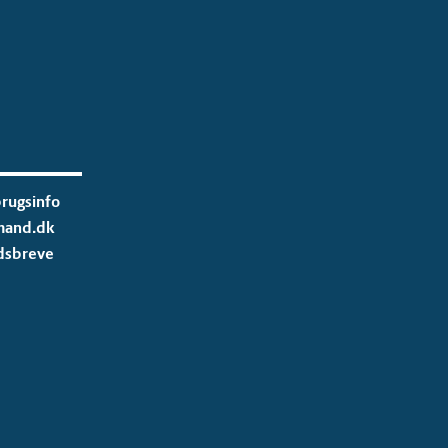
rugsinfo
mand.dk
dsbreve