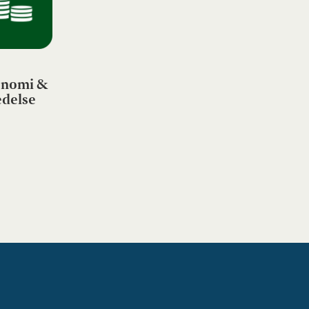
nomi &
edelse