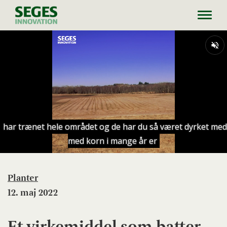
Toggl
navig
Planter
12. maj 2022
Et virkemiddel som batter