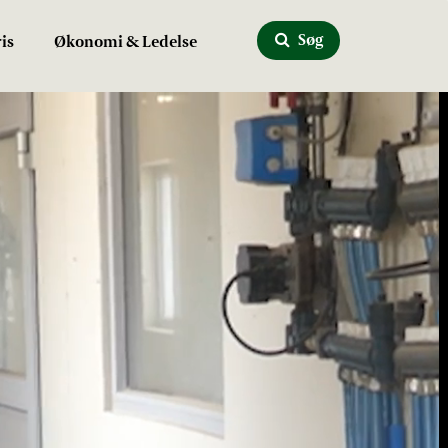
Søg
is
Økonomi & Ledelse