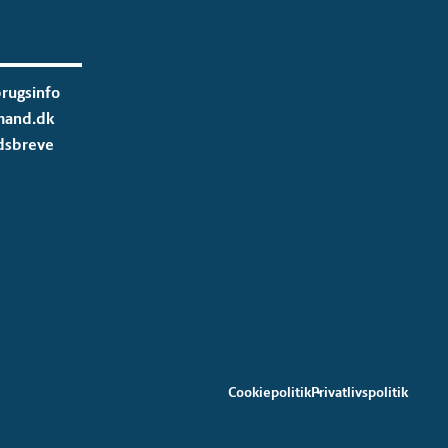
rugsinfo
mand.dk
dsbreve
Cookiepolitik
Privatlivspolitik