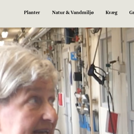
Planter
Natur & Vandmiljø
Kvæg
Gr