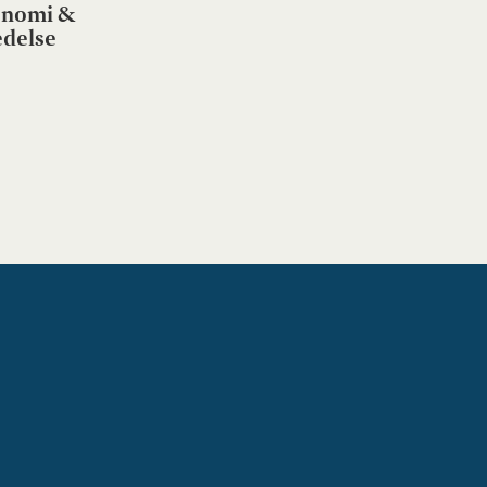
nomi &
edelse