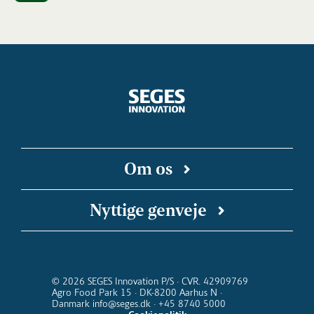
Om os
SEGES Innovation er en uafhængig forsknings-
Nyttige genveje
og innovationsvirksomhed, der arbejder for en
bæredygtig og konkurrencedygtig landbrugs-
SEGES Innovation på Linkedin
Landbrugsinfo
SEGES Podcast
Landmand.dk
og fødevareproduktion. Vi kobler faglige
Kalender for SEGES Innovation
Nyhedsbreve
indsigter med digitale teknologier, så ny viden
© 2026 SEGES Innovation P/S · CVR. 42909769
Agro Food Park 15 · DK-8200 Aarhus N ·
kommer ud at virke i stalden, i marken og i
Danmark info@seges.dk · +45 8740 5000