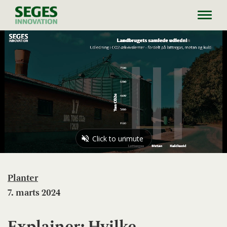
Toggl
navig
Planter
7. marts 2024
Explainer: Hvilke