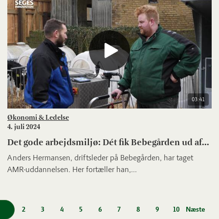
03:41
Økonomi & Ledelse
4. juli 2024
Det gode arbejdsmiljø: Dét fik Bebegården ud af...
Anders Hermansen, driftsleder på Bebegården, har taget
AMR-uddannelsen. Her fortæller han,...
2
3
4
5
6
7
8
9
10
Næste