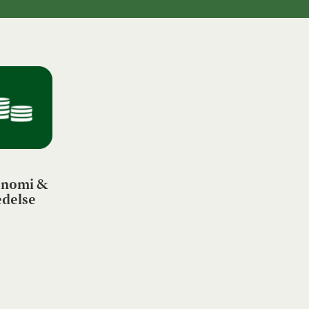
nomi &
edelse