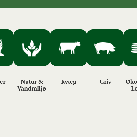
er
Natur &
Kvæg
Gris
Øko
Vandmiljø
L