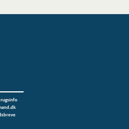
rugsinfo
mand.dk
dsbreve