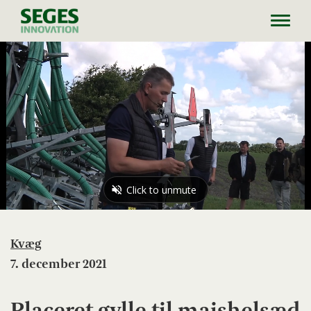
Toggl
navig
Kvæg
7. december 2021
Placeret gylle til majshelsæd