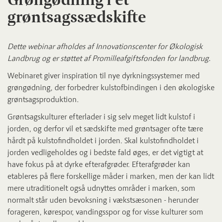
grøntsagssædskifte
Dette webinar afholdes af Innovationscenter for Økologisk
Landbrug og er støttet af Promilleafgiftsfonden for landbrug.
Webinaret giver inspiration til nye dyrkningssystemer med
grøngødning, der forbedrer kulstofbindingen i den økologiske
grøntsagsproduktion.
Grøntsagskulturer efterlader i sig selv meget lidt kulstof i
jorden, og derfor vil et sædskifte med grøntsager ofte tære
hårdt på kulstofindholdet i jorden. Skal kulstofindholdet i
jorden vedligeholdes og i bedste fald øges, er det vigtigt at
have fokus på at dyrke efterafgrøder. Efterafgrøder kan
etableres på flere forskellige måder i marken, men der kan lidt
mere utraditionelt også udnyttes områder i marken, som
normalt står uden bevoksning i vækstsæsonen - herunder
forageren, kørespor, vandingsspor og for visse kulturer som