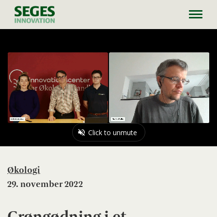
Toggl
navig
Økologi
29. november 2022
Grøngødning i et