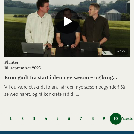
47:27
Planter
18. september 2025
Kom godt fra start i den nye sæson – og brug...
Vil du være et skridt foran, når den nye sæson begynder? Så
se webinaret, og få konkrete råd til,...
1
2
3
4
5
6
7
8
9
10
Næste