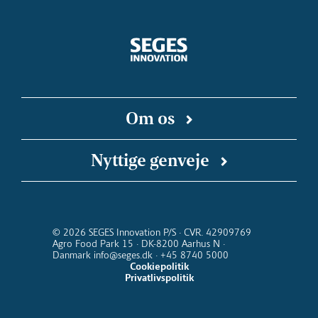
Om os
SEGES Innovation er en uafhængig forsknings-
Nyttige genveje
og innovationsvirksomhed, der arbejder for en
bæredygtig og konkurrencedygtig landbrugs-
SEGES Innovation på Linkedin
Landbrugsinfo
SEGES Podcast
Landmand.dk
og fødevareproduktion. Vi kobler faglige
Kalender for SEGES Innovation
Nyhedsbreve
indsigter med digitale teknologier, så ny viden
© 2026 SEGES Innovation P/S · CVR. 42909769
Agro Food Park 15 · DK-8200 Aarhus N ·
kommer ud at virke i stalden, i marken og i
Danmark info@seges.dk · +45 8740 5000
hele værdikæden fra jord til bord.
Cookiepolitik
Privatlivspolitik