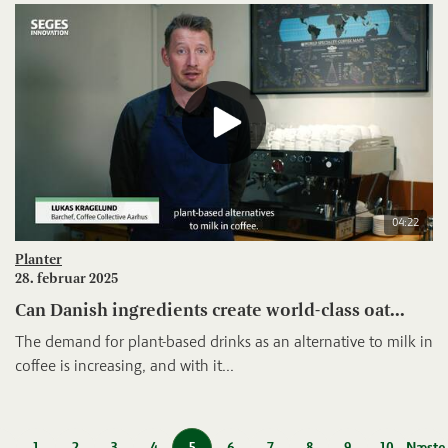
04:22
Planter
28. februar 2025
Can Danish ingredients create world-class oat...
The demand for plant-based drinks as an alternative to milk in
coffee is increasing, and with it...
1
2
3
4
5
6
7
8
9
10
Næste