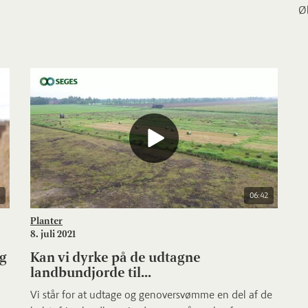
Øk
.
06:42
Planter
8. juli 2021
g
Kan vi dyrke på de udtagne
landbundjorde til...
Vi står for at udtage og genoversvømme en del af de