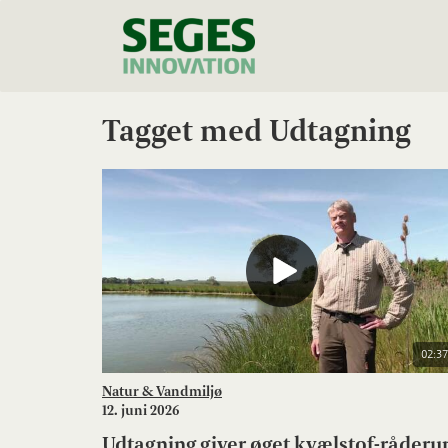
Tagget med Udtagning
02:37
Natur & Vandmiljø
12. juni 2026
Udtagning giver øget kvælstof-råder