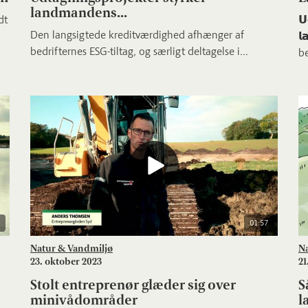
landmandens...
dt
𝗨
Den langsigtede kreditværdighed afhænger af
𝗹
bedrifternes ESG-tiltag, og særligt deltagelse i...
be
01:57
Natur & Vandmiljø
N
23. oktober 2023
21
Stolt entreprenør glæder sig over
S
minivådområder
l