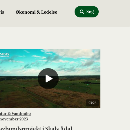
Søg
is
Økonomi & Ledelse
03:24
atur & Vandmiljø
 november 2023
avbundsprojekt i Skals Ådal