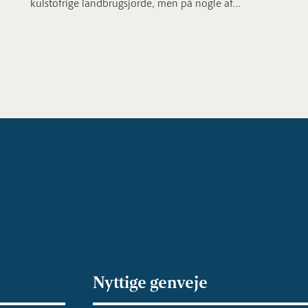
kulstofrige landbrugsjorde, men på nogle af...
Nyttige genveje