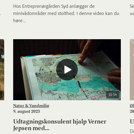
Hos Entreprenørgården Syd anlægger de
Se
.
minivådområder med stolthed. I denne video kan du
ud
høre...
01:54
Natur & Vandmiljø
Ø
9. august 2023
28
Udtagningskonsulent hjalp Verner
U
Jepsen med...
De