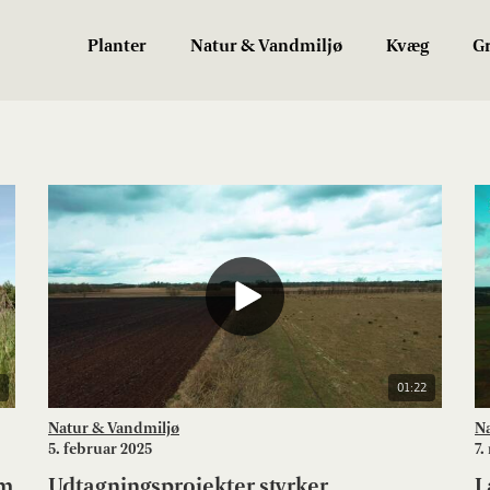
Planter
Natur & Vandmiljø
Kvæg
Gr
01:22
Natur & Vandmiljø
N
5. februar 2025
7.
um
Udtagningsprojekter styrker
L