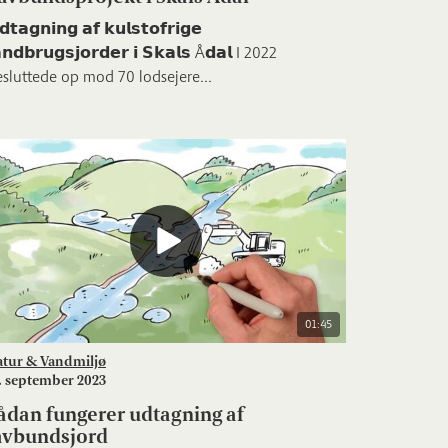
𝗱𝘁𝗮𝗴𝗻𝗶𝗻𝗴 𝗮𝗳 𝗸𝘂𝗹𝘀𝘁𝗼𝗳𝗿𝗶𝗴𝗲
𝗮𝗻𝗱𝗯𝗿𝘂𝗴𝘀𝗷𝗼𝗿𝗱𝗲𝗿 𝗶 𝗦𝗸𝗮𝗹𝘀 Å𝗱𝗮𝗹 I 2022
sluttede op mod 70 lodsejere...
01:45
atur & Vandmiljø
. september 2023
ådan fungerer udtagning af
avbundsjord