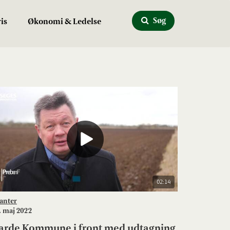
Søg
is
Økonomi & Ledelse
02:14
anter
. maj 2022
arde Kommune i front med udtagning