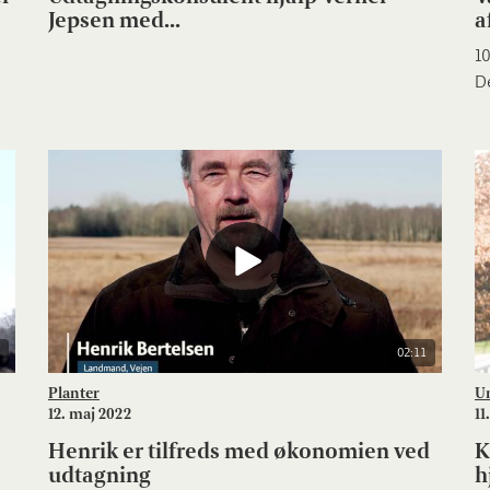
Jepsen med...
af
10
De
02:11
Planter
Un
12. maj 2022
11
Henrik er tilfreds med økonomien ved
K
udtagning
h