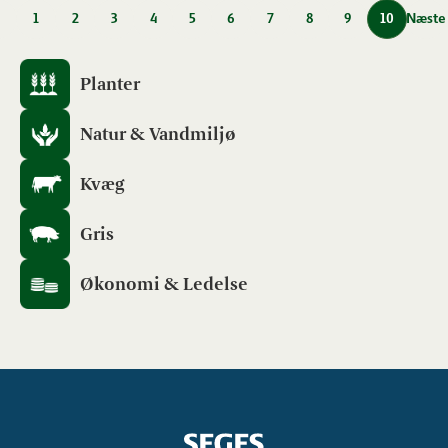
1
2
3
4
5
6
7
8
9
10
Næste
Planter
Natur & Vandmiljø
Kvæg
Gris
Økonomi & Ledelse